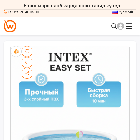
Барномаро насб карда осон харид кунед.
+992970400500
Русский