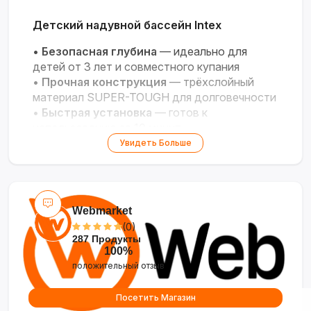
Детский надувной бассейн Intex
•
Безопасная глубина
— идеально для
детей от 3 лет и совместного купания
•
Прочная конструкция
— трёхслойный
материал SUPER-TOUGH для долговечности
•
Быстрая установка
— готов к
использованию за 10 минут
•
Компактность
— легко разместить на
Увидеть Больше
любой ровной поверхности
•
Мобильность
— просто собирается и
переносится
Webmarket
(0)
287 Продукты
100%
положительный отзыв
Посетить Магазин