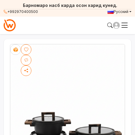
Барномаро насб карда осон харид кунед.
+992970400500
Русский