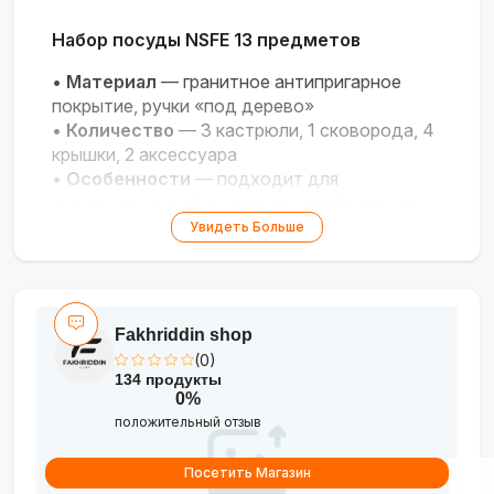
Набор посуды NSFE 13 предметов
•
Материал
— гранитное антипригарное
покрытие, ручки «под дерево»
•
Количество
— 3 кастрюли, 1 сковорода, 4
крышки, 2 аксессуара
•
Особенности
— подходит для
индукционных плит, полная комплектация
Увидеть Больше
Полный комплект для здорового и
удобного приготовления!
Fakhriddin shop
(0)
134 продукты
0%
положительный отзыв
Посетить Магазин