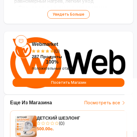
равномерный нагрев, лёгкий уход
•
Стеклянные крышки с отверстиями
—
контроль процесса и удобный слив
Увидеть Больше
•
Подходит для всех плит
— газовая,
электрическая, стеклокерамика, индукция
•
Комплект кухонных аксессуаров
—
полная готовность к приготовлению
Webmarket
(0)
287 Продукты
100%
положительный отзыв
Посетить Магазин
Еще Из Магазина
Посмотреть все
ДЕТСКИЙ ШЕЗЛОНГ
(0)
500.00с.