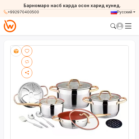
Барномаро насб карда осон харид кунед.
+992970400500
Русский