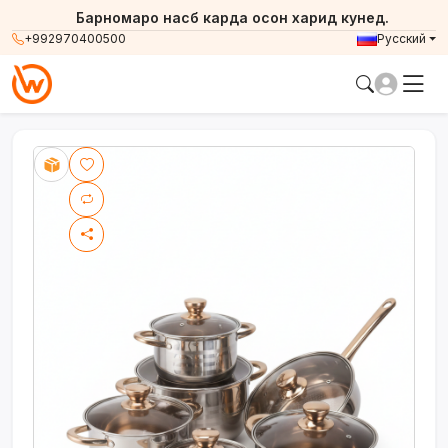
Барномаро насб карда осон харид кунед.
+992970400500
Русский