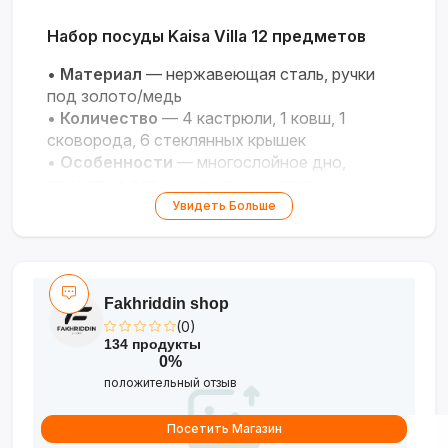
Набор посуды Kaisa Villa 12 предметов
•
Материал
— нержавеющая сталь, ручки
под золото/медь
•
Количество
— 4 кастрюли, 1 ковш, 1
сковорода, 6 стеклянных крышек
•
Особенности
— многослойное дно,
подходит для индукционных плит
Увидеть Больше
Стиль и функциональность для
идеальной готовки!
Fakhriddin shop
(0)
134 продукты
0%
положительный отзыв
Посетить Магазин