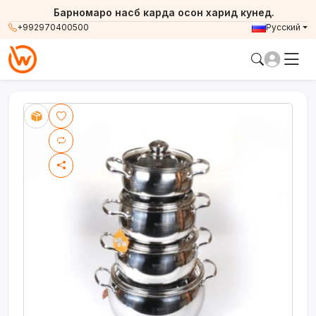
Барномаро насб карда осон харид кунед.
+992970400500
Русский