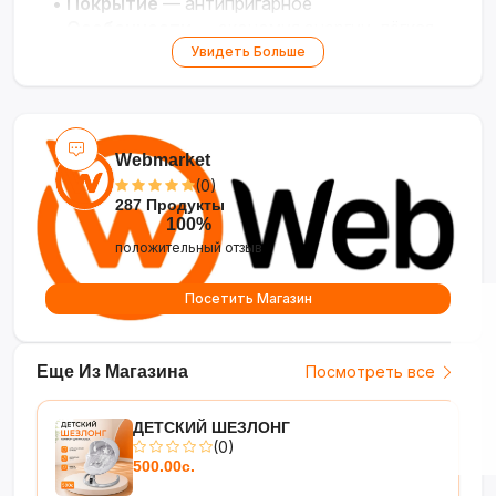
•
Покрытие
— антипригарное
•
Особенности
— экономия энергии, лёгкая
очистка
Увидеть Больше
Webmarket
(0)
287 Продукты
100%
положительный отзыв
Посетить Магазин
Еще Из Магазина
Посмотреть все
ДЕТСКИЙ ШЕЗЛОНГ
(0)
500.00с.