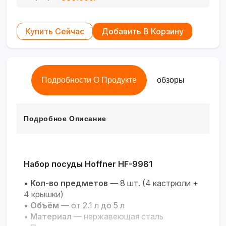
Купить Сейчас
Добавить В Корзину
Подробности О Продукте
обзоры
Подробное Описание
Набор посуды Hoffner HF-9981
•
Кол-во предметов
— 8 шт. (4 кастрюли +
4 крышки)
•
Объём
— от 2.1 л до 5 л
•
Материал
— нержавеющая сталь