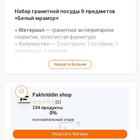
Набор гранитной посуды 9 предметов
«Белый мрамор»
•
Материал
— гранитное антипригарное
покрытие, золотистая фурнитура
•
Количество
— 3 кастрюли, 1 сотейник, 1
сковорода, 4 крышки
•
Особенности
— подходит для
индукционных плит, дизайн «белый мрамор с
Увидеть Больше
золотом»
Роскошь, стиль и удобство для
идеального приготовления!
Fakhriddin shop
(0)
134 продукты
0%
положительный отзыв
Посетить Магазин