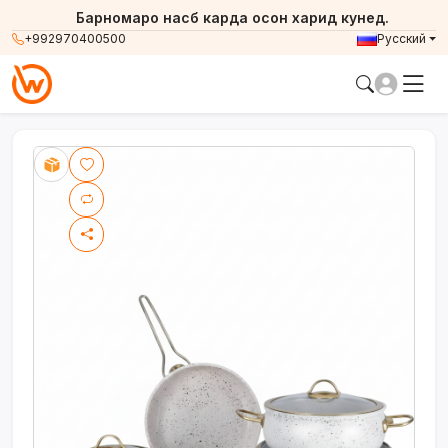
Барномаро насб карда осон харид кунед.
+992970400500
Русский