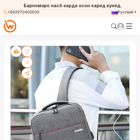
Барномаро насб карда осон харид кунед.
+992970400500
Русский