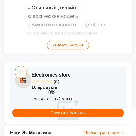
•
Стильный дизайн
—
классическая модель
•
Вместительность
— удобное
отделение для документов и
гаджетов
Увидеть Больше
•
Качественные материалы
—
прочная кожа или текстиль
•
Универсальность
— для
Electronics store
работы, путешествий и
(0)
повседневного использования
16 продукты
0%
Надёжный аксессуар для
положительный отзыв
современного мужчины!
?✨
Посетить Магазин
Еще Из Магазина
Посмотреть все