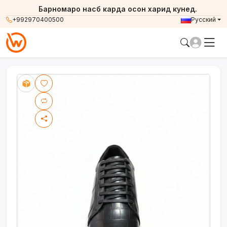
Барномаро насб карда осон харид кунед.
+992970400500
Русский