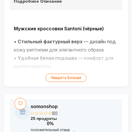
Подробное Описание
Мужские кроссовки Santoni (чёрные)
•
Стильный фактурный верх
— дизайн под
кожу рептилии для элегантного образа
•
Удобная белая подошва
— комфорт для
долгих прогулок
•
Шнуровка
— надёжная фиксация на ноге
Увидеть Больше
•
Универсальный чёрный цвет
— подходит
к джинсам, брюкам, шортам
•
Качественные материалы
—
somonshop
долговечность и уход за внешним видом
(0)
25 продукты
Современный стиль и комфорт для ваших
0%
повседневных образов!
положительный отзыв