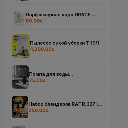
Парфюмерная вода GRACE
DIVINE, 100 мл
80.00с.
Пылесос сухой уборки T 10/1
4,200.00с.
Помпа для воды
электрическая
75.00с.
Набор блендеров RAF R.327 (5
в 1)
250.00с.