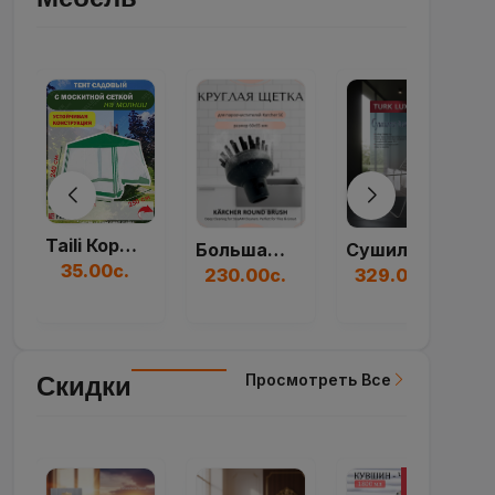
Taili Коробка Для...
Большая Круглая Ще...
Сушилка Для Белья...
35.00с.
230.00с.
329.00с.
Просмотреть Все
Скидки
-20%