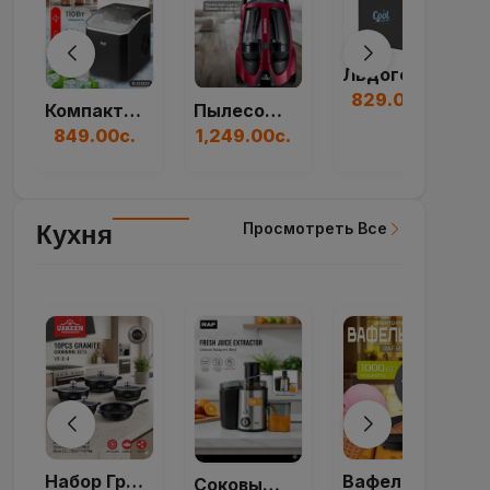
Льдогенератор RAF...
829.00с.
Пылесос Циклон SAM...
Компактный Генерат...
1,249.00с.
849.00с.
Просмотреть Все
Кухня
Набор Гранитной По...
Вафельница RAF R.5...
Соковыжималка RAF...