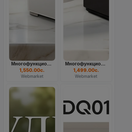
Многофункциональный Кулер...
Многофункциональный Кулер...
85
21
30
02
1,550.00с.
1,499.00с.
Days
Hours
Mins
Sec
Webmarket
Webmarket