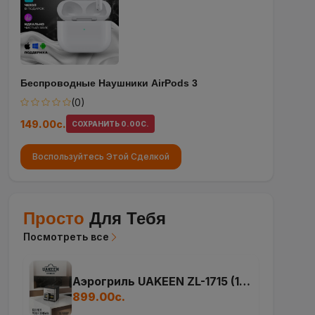
Беспроводные Наушники AirPods 3
(0)
149.00с.
СОХРАНИТЬ 0.00С.
Воспользуйтесь Этой Сделкой
Просто
Для Тебя
Посмотреть все
Аэрогриль UAKEEN ZL-1715 (12
л)
899.00с.