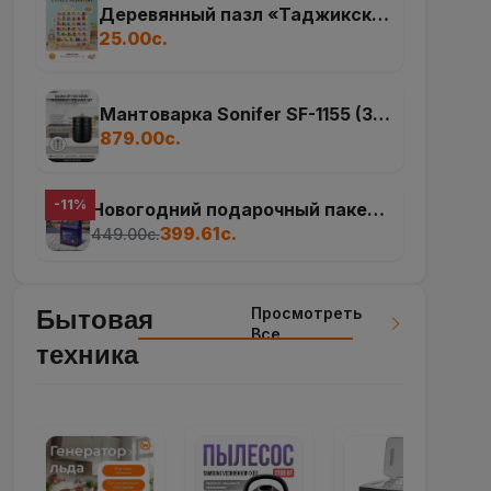
Деревянный пазл «Таджикский
алфавит»
25.00с.
Мантоварка Sonifer SF-1155 (32
см, 11.6 л)
879.00с.
-11%
Новогодний подарочный пакет
«Волшебная ночь»
399.61с.
449.00с.
Просмотреть
Бытовая
Все
техника