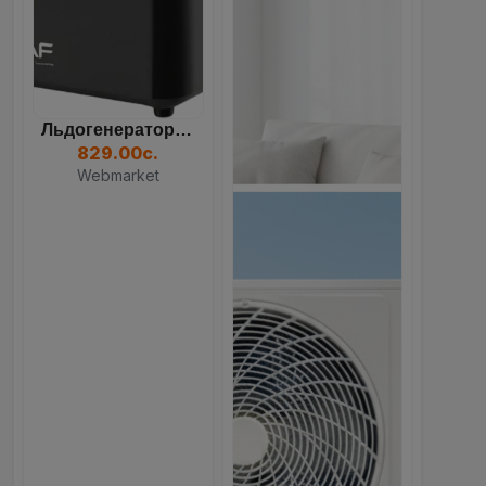
Льдогенератор RAF R.0311B...
829.00с.
Webmarket