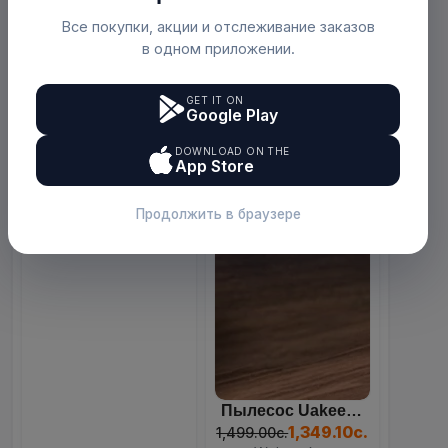
Все покупки, акции и отслеживание заказов
в одном приложении.
GET IT ON
Google Play
Ледогенератор (ледоделате...
85
21
30
02
849.00с.
DOWNLOAD ON THE
Days
Hours
Mins
Sec
Webmarket
App Store
Продолжить в браузере
Пылесос Uakeen ZL-930 4-В...
1,349.10с.
1,499.00с.