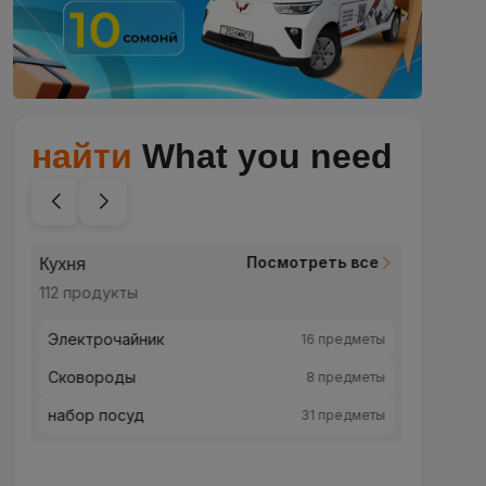
найти
What you need
Посмотреть все
Кухня
Красот
112 продукты
248 пр
Электрочайник
Красо
16 предметы
Сковороды
Уход 
8 предметы
набор посуд
Уход 
31 предметы
Для м