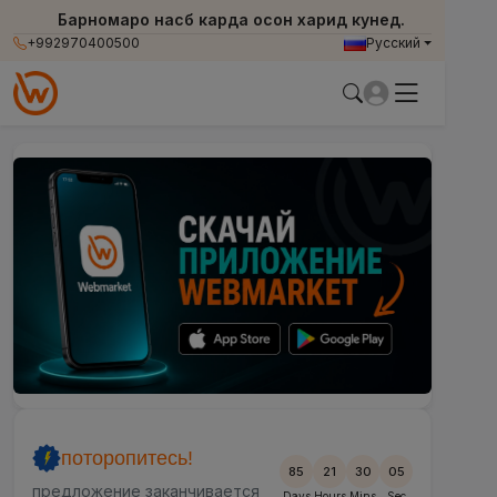
Барномаро насб карда осон харид кунед.
+992970400500
Русский
поторопитесь!
85
21
30
02
предложение заканчивается
Days
Hours
Mins
Sec