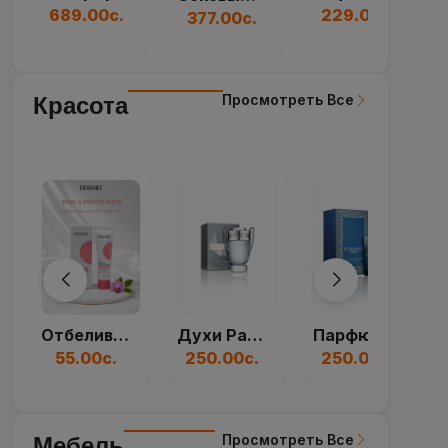
689.00с.
229.00с.
377.00с.
Просмотреть Все
Красота
Отбеливающий Крем...
Духи Paco Rabanne...
Парфюмерная Вода V...
55.00с.
250.00с.
250.00с.
Просмотреть Все
Мебель