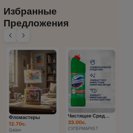
Избранные
Предложения
Чистящее Средство Domesto...
Фломастеры
33.00с.
700
12.70с.
СУПЕРМАРКЕТ
M-m
Qalam