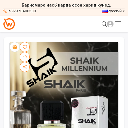
Барномаро насб карда осон харид кунед.
+992970400500
Русский