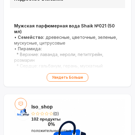
Мужская парфюмерная вода Shaik №021 (50
мл)
•
Семейство:
древесные, цветочные, зеленые,
мускусные, цитрусовые
•
Пирамида:
* Верхние: лаванда, нероли, петитгрейн,
розмарин
* Сердце: гальбанум, герань, мускатный
шалфей, жасмин
* База: белый кедр, сандал, ветивер, дубовый
Увидеть Больше
мох, амбра
•
Год выпуска:
2023
Классический мужской аромат с благородным
шлейфом и сложным многогранным звучанием.
Iso_shop
(0)
102 продукты
0%
положительный отзыв