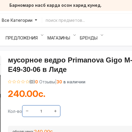
Барномаро насб карда осон харид кунед.
Все Категории
ПРЕДЛОЖЕНИЯ
МАГАЗИНЫ
БРЕНДЫ
мусорное ведро Primanova Gigo M
E49-30-06 в Лиде
(0)
0
Отзывы
|
30
в наличии
240.00с.
Кол-во
240.00с.
общая цена: