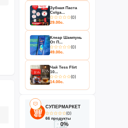
Зубная Паста
Colga...
(0)
29.00с.
Клеар Шампунь
От П...
(0)
49.00с.
Чай Tess Flirt
10...
(0)
14.00с.
СУПЕРМАРКЕТ
(0)
66 продукты
0%