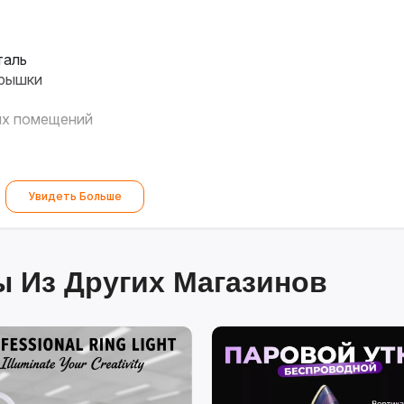
таль
крышки
ых помещений
Увидеть Больше
 Из Других Магазинов