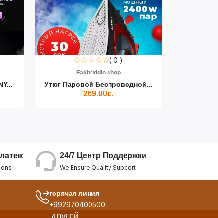
( 0 )
Fakhriddin shop
F
Y...
Утюг Паровой Беспроводной...
Пылесос D
269.00с.
24/7 Центр Поддержки
латеж
We Ensure Quality Support
ions
горячая линия
+992970400500
другой