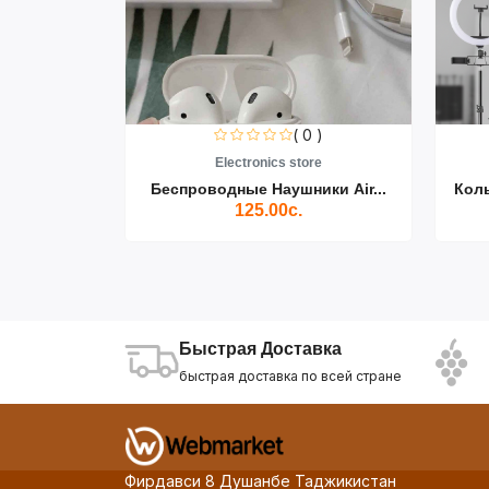
0 )
( 0 )
re
Electronics store
ики Air...
Беспроводные Наушники Air...
Кол
125.00с.
Быстрая Доставка
быстрая доставка по всей стране
Фирдавси 8 Душанбе Таджикистан