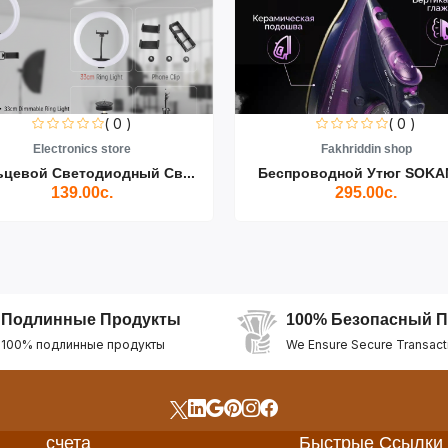
( 0 )
( 0 )
Electronics store
Fakhriddin shop
ьцевой Светодиодный Св...
Беспроводной Утюг SOKAN
139.00с.
295.00с.
Подлинные Продукты
100% Безопасный П
100% подлинные продукты
We Ensure Secure Transact
счета
Быстрые Ссылки