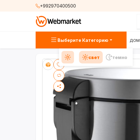
+992970400500
Выберите Категорию
ДОМ
свет
темно