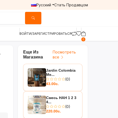
Русский
Стать Продавцом
ВОЙТИ/ЗАРЕГИСТРИРОВАТЬСЯ
0
Еще Из
Посмотреть
-
Магазина
все
Jardin Colombia
Me...
(0)
43.00с.
Смесь НАН 1 2 3
4...
(0)
220.00с.