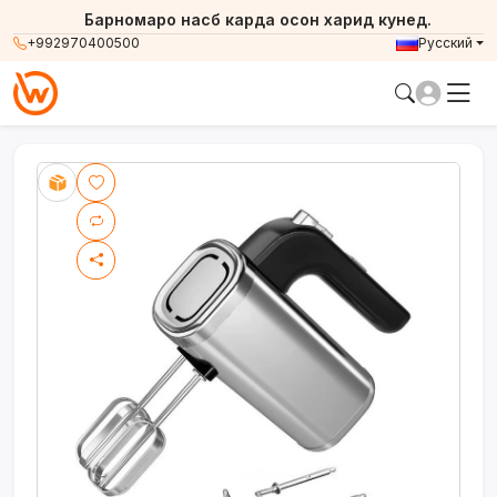
Барномаро насб карда осон харид кунед.
+992970400500
Русский