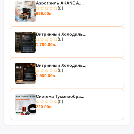
Аэрогриль AKANE A....
(0)
899.00с.
Витринный Холодиль...
(0)
1,700.00с.
Витринный Холодиль...
(0)
1,500.00с.
Система Туманообра...
(0)
220.00с.