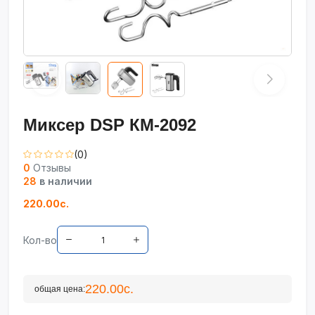
Миксер DSP КМ-2092
(0)
0
Отзывы
28
в наличии
220.00с.
Кол-во
220.00с.
общая цена: