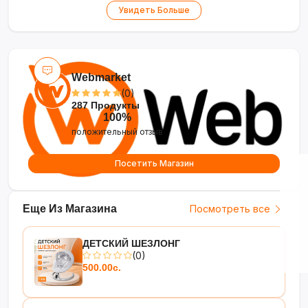
•
Мощность 300 Вт
— эффективная работа
Увидеть Больше
с плотными ингредиентами
•
Компактное хранение
— съёмные
насадки, удобная ручка для переноски
Webmarket
(0)
287 Продукты
100%
положительный отзыв
Посетить Магазин
Еще Из Магазина
Посмотреть все
ДЕТСКИЙ ШЕЗЛОНГ
(0)
500.00с.