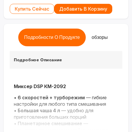
Купить Сейчас
Добавить В Корзину
Подробности О Продукте
обзоры
Подробное Описание
Миксер DSP КМ-2092
•
6 скоростей + турборежим
— гибкие
настройки для любого типа смешивания
•
Большая чаша 4 л
— удобно для
приготовления больших порций
•
Планетарное смешивание
—
равномерная консистенция без комочков