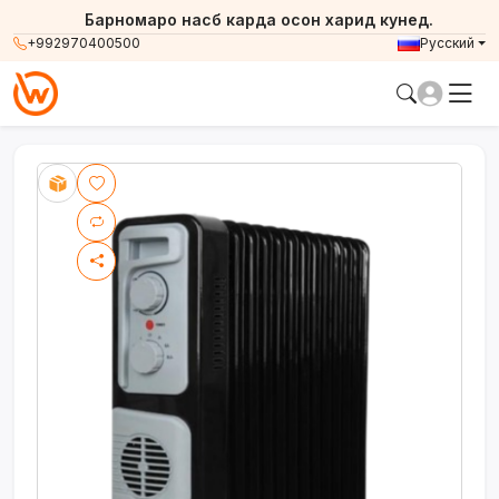
Барномаро насб карда осон харид кунед.
+992970400500
Русский