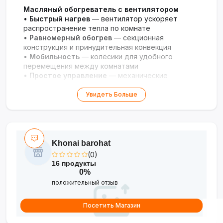
Масляный обогреватель с вентилятором
•
Быстрый нагрев
— вентилятор ускоряет
распространение тепла по комнате
•
Равномерный обогрев
— секционная
конструкция и принудительная конвекция
•
Мобильность
— колёсики для удобного
перемещения между комнатами
•
Простое управление
— механические
регуляторы мощности и термостат
•
Безопасность
— защита от перегрева и
Увидеть Больше
устойчивая конструкция
Khonai barohat
(0)
16 продукты
0%
положительный отзыв
Посетить Магазин