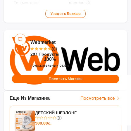
Тип монтажа
настенный
Режимы работы
охлаждение, обогрев
Увидеть Больше
Тип кондиционера
сплит-система
Габариты
Webmarket
(0)
Ширина внутреннего
30.6 см
287 Продукты
блока
100%
положительный отзыв
Высота внутреннего
92 см
блока
Посетить Магазин
Глубина внутреннего
19.5 см
блока
Еще Из Магазина
Посмотреть все
Вес внутреннего блока
10 кг
Ширина внешнего
49.8 см
ДЕТСКИЙ ШЕЗЛОНГ
внутреннего блока
(0)
500.00с.
Высота внешнего блока
77.7 см