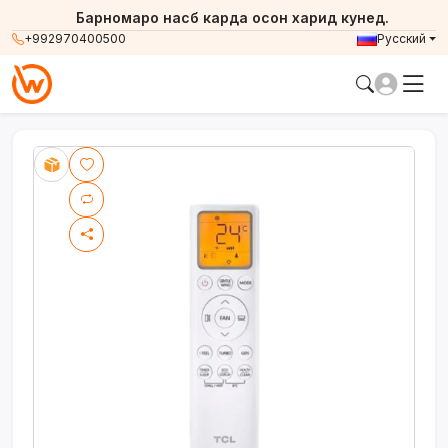
Барномаро насб карда осон харид кунед.
+992970400500
Русский