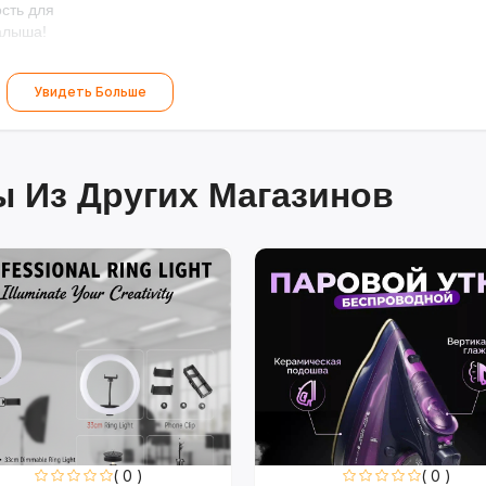
сть для
алыша!
Увидеть Больше
 Из Других Магазинов
( 0 )
( 0 )