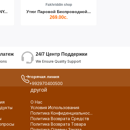
Fakhriddin shop
F
Y...
Утюг Паровой Беспроводной...
Пылесос D
269.00с.
24/7 Центр Поддержки
латеж
We Ensure Quality Support
ions
горячая линия
+992970400500
другой
ия
О Нас
дукты
Условия Использования
Политика Конфиденциальнос...
ы
Политика Возврата Средств
опросы
Политика Возврата Товара
Политика Отмены Заказа