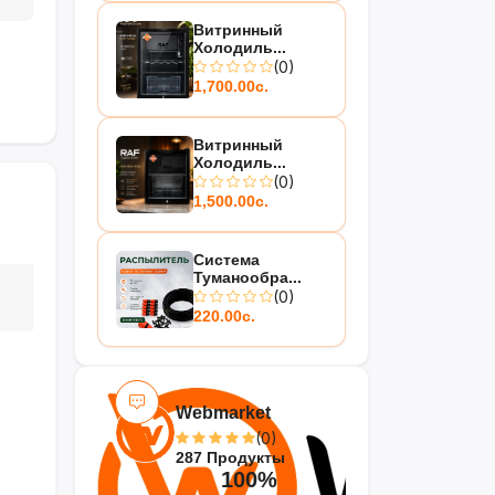
Витринный
Холодиль...
(0)
1,700.00с.
Витринный
Холодиль...
(0)
1,500.00с.
Система
Туманообра...
(0)
220.00с.
Webmarket
(0)
287 Продукты
100%