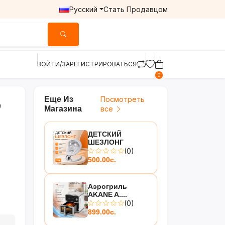
Русский
Стать Продавцом
ВОЙТИ/ЗАРЕГИСТРИРОВАТЬСЯ
0
Еще Из
Посмотреть
,
Магазина
все
ДЕТСКИЙ
ШЕЗЛОНГ
(0)
500.00с.
Аэрогриль
AKANE A....
(0)
899.00с.