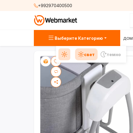
+992970400500
Выберите Категорию
ДОМ
свет
темно