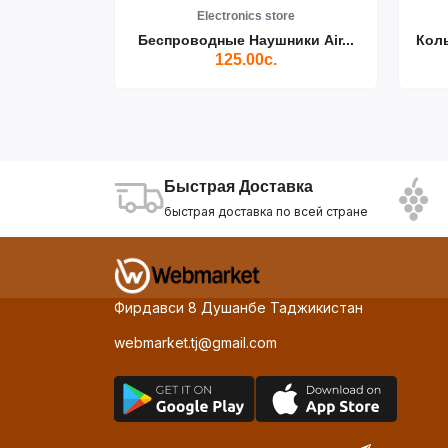
re
Electronics store
ики Air...
Беспроводные Наушники Air...
Кол
125.00с.
Быстрая Доставка
быстрая доставка по всей стране
Фирдавси 8 Душанбе Таджикистан
webmarket.tj@gmail.com