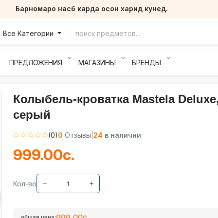
Барномаро насб карда осон харид кунед.
Все Категории
ПРЕДЛОЖЕНИЯ
МАГАЗИНЫ
БРЕНДЫ
Колыбель-кроватка Mastela Deluxe
серый
(0)
0
Отзывы
|
24
в наличии
999.00с.
Кол-во
999.00с.
общая цена: