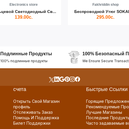
Electronics store
Fakhriddin shop
ьцевой Светодиодный Св...
Беспроводной Утюг SOKAN
139.00с.
295.00с.
Подлинные Продукты
100% Безопасный П
100% подлинные продукты
We Ensure Secure Transact
счета
Быстрые Ссылки
Открыть Свой Магазин
Горящие Предложен
профиль
Рекомендуемые Про
Отслеживать Заказ
Лучшие Магазины
Помощь И Поддержка
Последние Продукт
Билет Поддержки
Часто задаваемые в