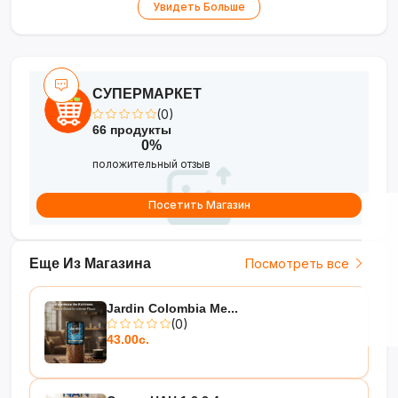
•
Бренд
— Jacobs (основан в 1895 г.)
Увидеть Больше
Классика с богатым вкусом и
легендарным ароматом. Готовится за
секунды!
СУПЕРМАРКЕТ
(0)
66 продукты
0%
положительный отзыв
Посетить Магазин
Еще Из Магазина
Посмотреть все
Jardin Colombia Me...
(0)
43.00с.