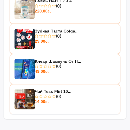
Смесь НАН 1 2 3 4...
(0)
220.00с.
Зубная Паста Colga...
(0)
29.00с.
Клеар Шампунь От П...
(0)
49.00с.
Чай Tess Flirt 10...
(0)
14.00с.