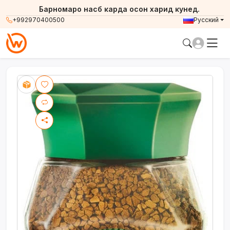
Барномаро насб карда осон харид кунед.
+992970400500
Русский