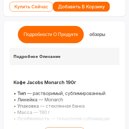
Купить Сейчас
Добавить В Корзину
Подробности О Продукте
обзоры
Подробное Описание
Кофе Jacobs Monarch 190г
•
Тип
— растворимый, сублимированный
•
Линейка
— Monarch
•
Упаковка
— стеклянная банка
•
Масса
— 190 г
•
Особенность
— технология сублимации
(freeze-dried)