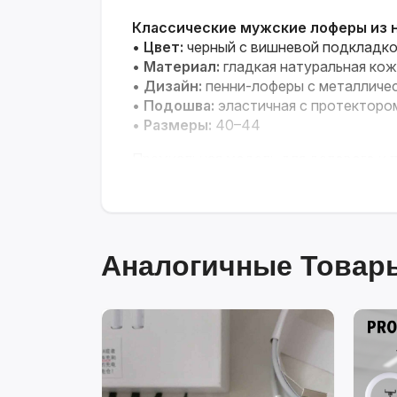
Классические мужские лоферы из н
•
Цвет:
черный с вишневой подкладк
•
Материал:
гладкая натуральная ко
•
Дизайн:
пенни-лоферы с металличе
•
Подошва:
эластичная с протекторо
•
Размеры:
40–44
Премиальная модель для делового и 
Аналогичные Товары