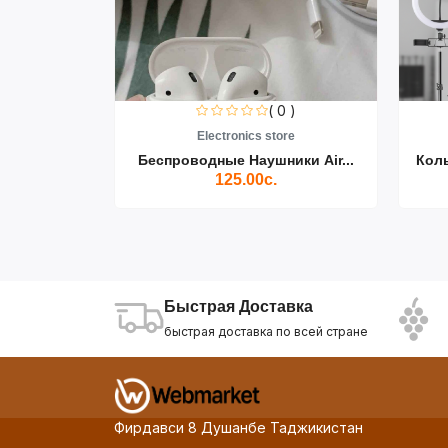
0 )
( 0 )
re
Electronics store
ики Air...
Беспроводные Наушники Air...
Кол
125.00с.
Быстрая Доставка
быстрая доставка по всей стране
Фирдавси 8 Душанбе Таджикистан