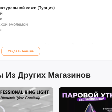
атуральной кожи (Турция)
ой
жа
ской эмблемой
м
повседневного гардероба с идеальной посадкой.
Увидеть Больше
 Из Других Магазинов