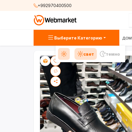
+992970400500
Выберите Категорию
ДОМ
свет
темно