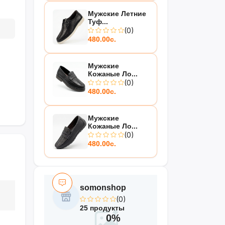
Мужские Летние
Туф...
(0)
480.00с.
Мужские
Кожаные Ло...
(0)
480.00с.
Мужские
Кожаные Ло...
(0)
480.00с.
somonshop
(0)
25 продукты
0%