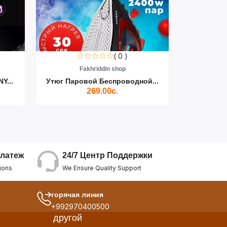
( 0 )
Fakhriddin shop
F
Y...
Утюг Паровой Беспроводной...
Пылесос D
269.00с.
24/7 Центр Поддержки
латеж
We Ensure Quality Support
ions
горячая линия
+992970400500
другой