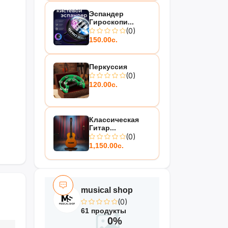
Эспандер
Гироскопи...
(0)
150.00с.
Перкуссия
(0)
120.00с.
Классическая
Гитар...
(0)
1,150.00с.
musical shop
(0)
61 продукты
0%