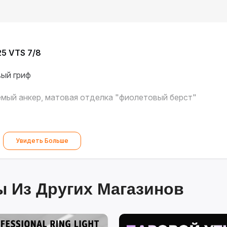
25 VTS 7/8
вый гриф
емый анкер, матовая отделка "фиолетовый берст"
Увидеть Больше
 Из Других Магазинов