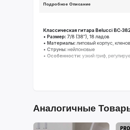
Подробное Описание
Классическая гитара Belucci BC‑38
•
Размер:
7/8 (38″), 18 ладов
•
Материалы:
липовый корпус, клено
•
Струны:
нейлоновые
•
Особенности:
узкий гриф, регулиру
Аналогичные Товары