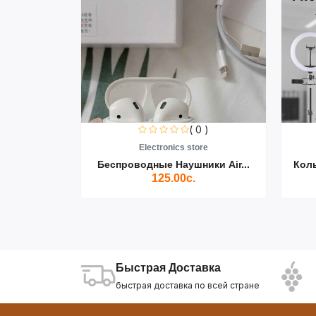
0 )
( 0 )
re
Electronics store
ики Air...
Беспроводные Наушники Air...
Кол
125.00с.
Быстрая Доставка
быстрая доставка по всей стране