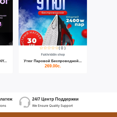
( 0 )
Fakhriddin shop
F
Y...
Утюг Паровой Беспроводной...
Пылесос D
269.00с.
24/7 Центр Поддержки
латеж
We Ensure Quality Support
ions