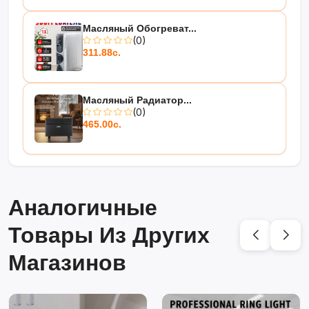
Масляный Обогреват...
(0)
311.88с.
Масляный Радиатор...
(0)
465.00с.
Аналогичные
Товары Из Других
Магазинов