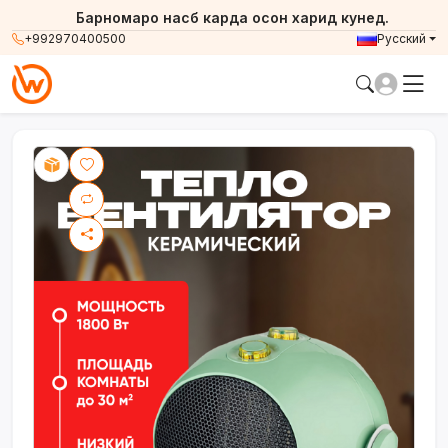
Барномаро насб карда осон харид кунед.
+992970400500
Русский