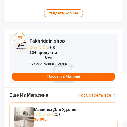
•
Мощность 3500 Вт
— быстрый нагрев и
Увидеть Больше
эффективное приготовление
•
Стеклокерамическая поверхность
—
прочная и легко чистится
•
Сенсорное управление + дисплей
— точные
настройки и режимы
Fakhriddin shop
•
Режимы готовки
— жарка, гриль, суп, тушение
(0)
•
Компактный дизайн
— стильное решение для
134 продукты
любой кухни
0%
Мощность, удобство и современные
положительный отзыв
технологии на вашей кухне!
Посетить Магазин
Еще Из Магазина
Посмотреть все
Машинка Для Удален...
(0)
99.00с.