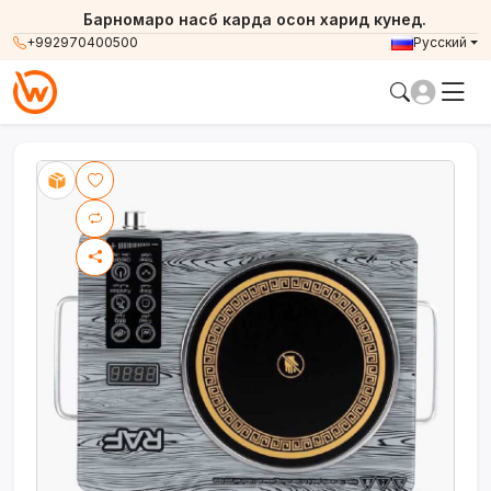
Барномаро насб карда осон харид кунед.
+992970400500
Русский