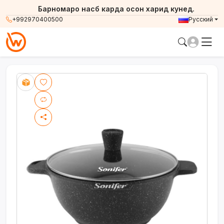
Барномаро насб карда осон харид кунед.
+992970400500
Русский