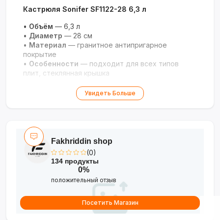
Кастрюля Sonifer SF1122-28 6,3 л
•
Объём
— 6,3 л
•
Диаметр
— 28 см
•
Материал
— гранитное антипригарное
покрытие
•
Особенности
— подходит для всех типов
плит, стеклянная крышка
Универсальная и долговечная кастрюля для
Увидеть Больше
здорового приготовления!
Fakhriddin shop
(0)
134 продукты
0%
положительный отзыв
Посетить Магазин