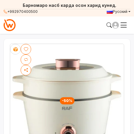
Барномаро насб карда осон харид кунед.
+992970400500
Русский
-50%