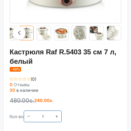
Кастрюля Raf R.5403 35 см 7 л,
белый
- 50%
(0)
0
Отзывы
30
в наличии
480.00с.
240.00с.
Кол-во