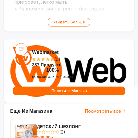
пригорает, легко мыть
•
Равномерный нагрев
— благодаря
алюминиевому корпусу и
электронагревателю
Увидеть Больше
•
Универсальность
— подходит для супов,
рагу, каш, тушения и жарки
•
Практичность
— можно использовать как
на плите, так и как автономную
Webmarket
электрическую ёмкость
(0)
287 Продукты
100%
положительный отзыв
Посетить Магазин
Еще Из Магазина
Посмотреть все
ДЕТСКИЙ ШЕЗЛОНГ
(0)
500.00с.