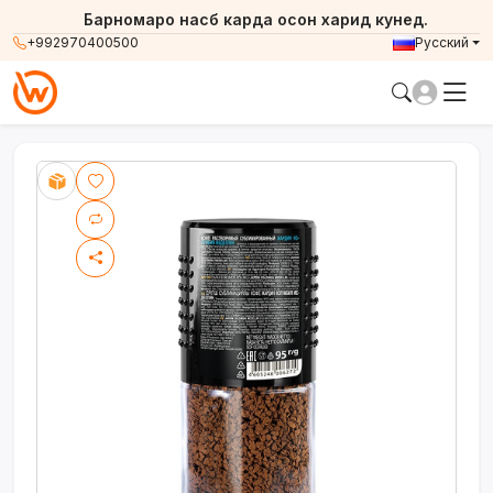
Барномаро насб карда осон харид кунед.
+992970400500
Русский