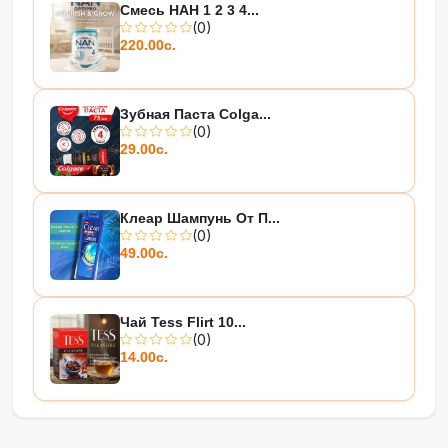
Смесь НАН 1 2 3 4...
(0)
220.00с.
Зубная Паста Colga...
(0)
29.00с.
Клеар Шампунь От П...
(0)
49.00с.
Чай Tess Flirt 10...
(0)
14.00с.