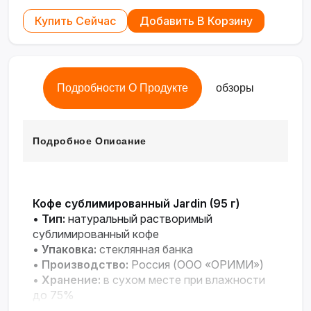
Купить Сейчас
Добавить В Корзину
Подробности О Продукте
обзоры
Подробное Описание
Кофе сублимированный Jardin (95 г)
•
Тип:
натуральный растворимый
сублимированный кофе
•
Упаковка:
стеклянная банка
•
Производство:
Россия (ООО «ОРИМИ»)
•
Хранение:
в сухом месте при влажности
до 75%