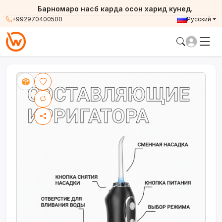
Барномаро насб карда осон харид кунед.
+992970400500
Русский