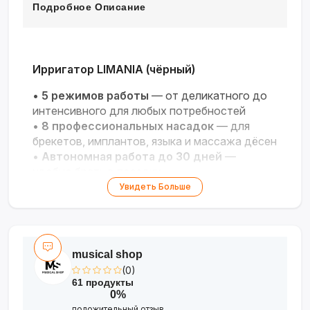
Подробное Описание
Ирригатор LIMANIA (чёрный)
•
5 режимов работы
— от деликатного до
интенсивного для любых потребностей
•
8 профессиональных насадок
— для
брекетов, имплантов, языка и массажа дёсен
•
Автономная работа до 30 дней
—
удобно брать в поездки
•
Объём резервуара 300 мл
— хватает на
Увидеть Больше
полноценную чистку
•
USB-зарядка и водонепроницаемый
корпус
— практичность и безопасность
musical shop
(0)
61 продукты
0%
положительный отзыв