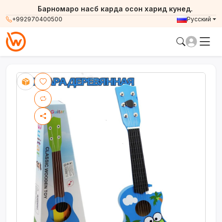
Барномаро насб карда осон харид кунед.
+992970400500
Русский