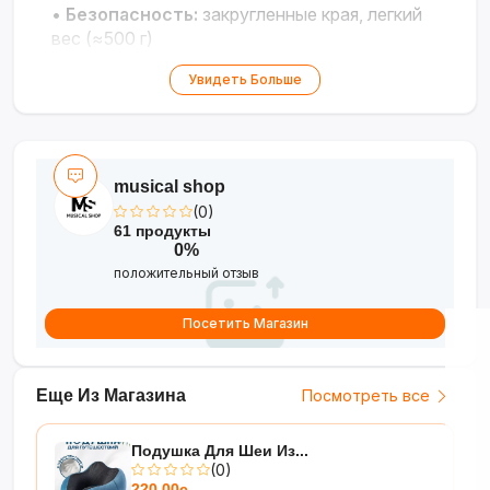
•
Безопасность:
закругленные края, легкий
вес (≈500 г)
•
Назначение:
развитие моторики и
Увидеть Больше
музыкального слуха у детей 3-6 лет
musical shop
(0)
61 продукты
0%
положительный отзыв
Посетить Магазин
Еще Из Магазина
Посмотреть все
Подушка Для Шеи Из...
(0)
220.00с.