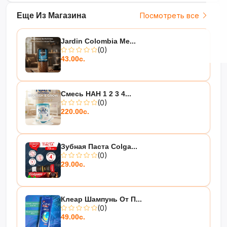
Еще Из Магазина
Посмотреть все
Jardin Colombia Me...
(0)
43.00с.
Смесь НАН 1 2 3 4...
(0)
220.00с.
Зубная Паста Colga...
(0)
29.00с.
Клеар Шампунь От П...
(0)
49.00с.