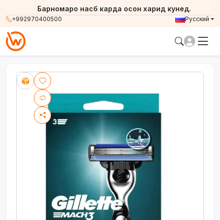
Барномаро насб карда осон харид кунед.
+992970400500
Русский