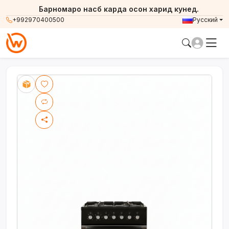
Барномаро насб карда осон харид кунед.
+992970400500
Русский