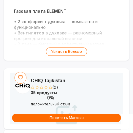
Газовая плита ELEMENT
•
2 конфорки + духовка
— компактно и
функционально
•
Вентилятор в духовке
— равномерный
прогрев для идеальной выпечки
•
2 тэна
— быстрый и эффективный нагрев
•
Гарантия 3 года
— надёжность и уверенность
Увидеть Больше
в качестве
•
Производство Турция
— европейское
качество сборки
Идеальное решение для кухни с
CHIQ Tajikistan
ограниченным пространством!
(0)
35 продукты
0%
положительный отзыв
Посетить Магазин