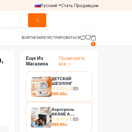
Русский
Стать Продавцом
ВОЙТИ/ЗАРЕГИСТРИРОВАТЬСЯ
0
Еще Из
Посмотреть
,
Магазина
все
ДЕТСКИЙ
ШЕЗЛОНГ
(0)
500.00с.
Аэрогриль
AKANE A....
(0)
899.00с.