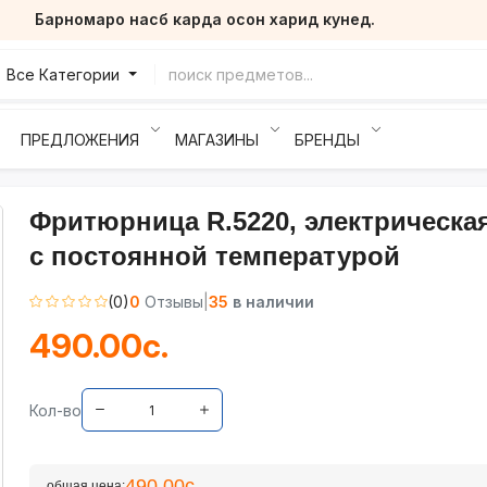
Барномаро насб карда осон харид кунед.
Все Категории
ПРЕДЛОЖЕНИЯ
МАГАЗИНЫ
БРЕНДЫ
Фритюрница R.5220, электрическая
с постоянной температурой
(0)
0
Отзывы
|
35
в наличии
490.00с.
Кол-во
490.00с.
общая цена: