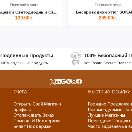
Electronics store
Fakhriddin shop
ьцевой Светодиодный Св...
Беспроводной Утюг SOKAN
139.00с.
295.00с.
Подлинные Продукты
100% Безопасный П
100% подлинные продукты
We Ensure Secure Transact
счета
Быстрые Ссылки
Открыть Свой Магазин
Горящие Предложен
профиль
Рекомендуемые Про
Отслеживать Заказ
Лучшие Магазины
Помощь И Поддержка
Последние Продукт
Билет Поддержки
Часто задаваемые в