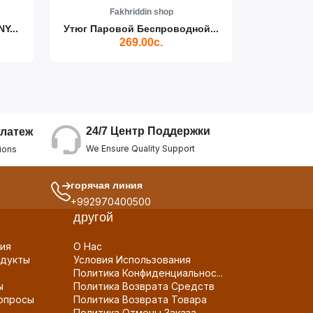
Fakhriddin shop
F
Y...
Утюг Паровой Беспроводной...
Пылесос D
269.00с.
24/7 Центр Поддержки
латеж
We Ensure Quality Support
ions
горячая линия
+992970400500
другой
ия
О Нас
дукты
Условия Использования
Политика Конфиденциальнос...
ы
Политика Возврата Средств
опросы
Политика Возврата Товара
Политика Отмены Заказа