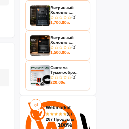
Витринный
Холодиль...
(0)
1,700.00с.
Витринный
Холодиль...
(0)
1,500.00с.
Система
Туманообра...
(0)
220.00с.
Webmarket
(0)
287 Продукты
100%