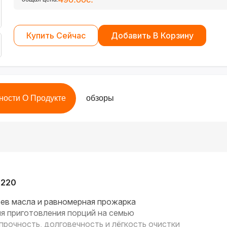
Купить Сейчас
Добавить В Корзину
ности О Продукте
обзоры
5220
ев масла и равномерная прожарка
 приготовления порций на семью
рочность, долговечность и лёгкость очистки