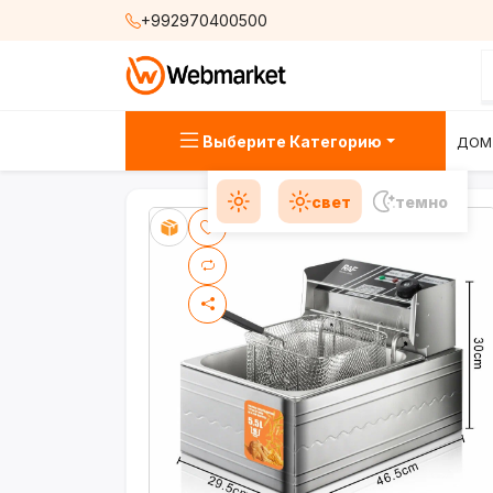
+992970400500
Выберите Категорию
ДОМ
свет
темно