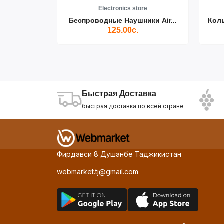
re
Electronics store
ики Air...
Беспроводные Наушники Air...
Кол
125.00с.
Быстрая Доставка
быстрая доставка по всей стране
Фирдавси 8 Душанбе Таджикистан
webmarket.tj@gmail.com