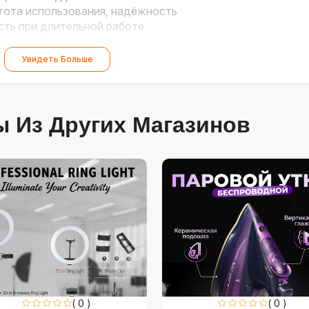
ота использования, надёжность
ть при длительной работе
Увидеть Больше
 Из Других Магазинов
( 0 )
( 0 )