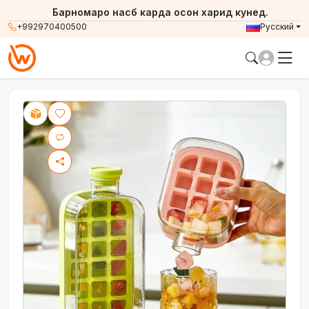
Барномаро насб карда осон харид кунед.
+992970400500
Русский