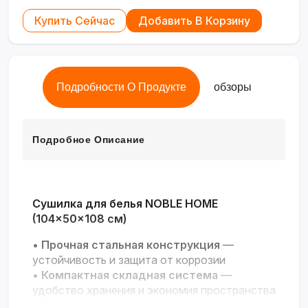
Купить Сейчас
Добавить В Корзину
Подробности О Продукте
обзоры
Подробное Описание
Сушилка для белья NOBLE HOME
(104×50×108 см)
•
Прочная стальная конструкция
—
устойчивость и защита от коррозии
•
Компактная складная система
—
удобство хранения и экономия пространства
•
Универсальность
— подходит для