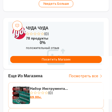
Увидеть Больше
балкона, ванной или гостиной
•
Крючки для вешалок
— возможность
сушки одежды в расправленном виде
ЧУДА ЧУДА
(0)
78 продукты
0%
положительный отзыв
Посетить Магазин
Еще Из Магазина
Посмотреть все
Набор Инструмента...
(0)
69.00с.