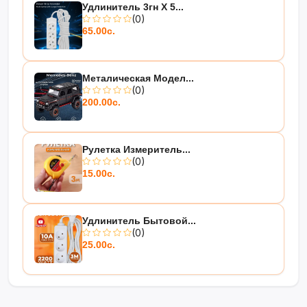
Удлинитель 3гн Х 5...
(0)
65.00с.
Металическая Модел...
(0)
200.00с.
Рулетка Измеритель...
(0)
15.00с.
Удлинитель Бытовой...
(0)
25.00с.