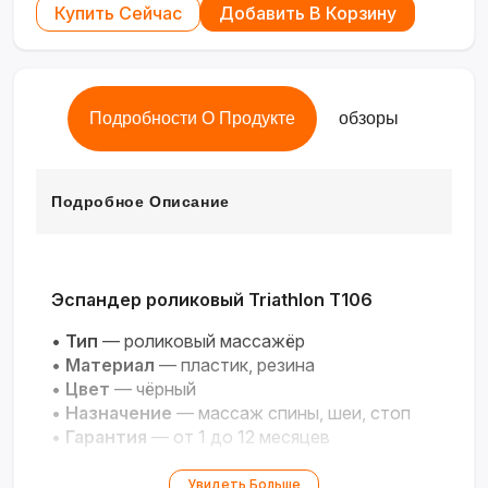
Купить Сейчас
Добавить В Корзину
Подробности О Продукте
обзоры
Подробное Описание
Эспандер роликовый Triathlon T106
•
Тип
— роликовый массажёр
•
Материал
— пластик, резина
•
Цвет
— чёрный
•
Назначение
— массаж спины, шеи, стоп
•
Гарантия
— от 1 до 12 месяцев
Увидеть Больше