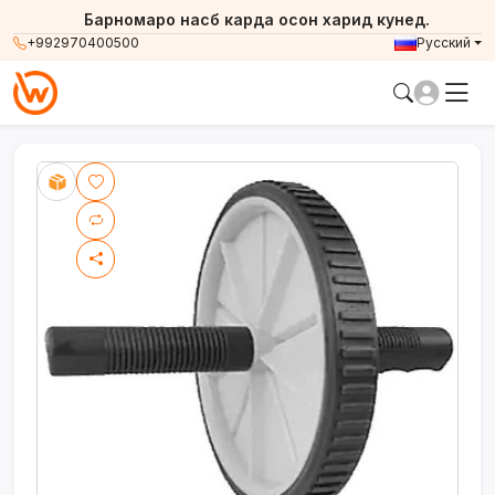
Барномаро насб карда осон харид кунед.
+992970400500
Русский