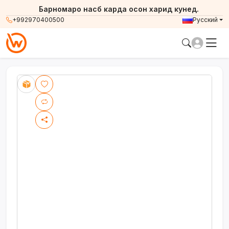
Барномаро насб карда осон харид кунед.
+992970400500
Русский