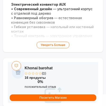
Электрический конвектор AUX
•
Современный дизайн
— ультратонкий корпус
с отделкой под дерево
•
Равномерный обогрев
— естественная
конвекция без сквозняков
•
Гибкая установка
— напольный или настенный
монтаж
•
Точный контроль
— электронное управление
с термостатом
•
Безопасность
— защита от перегрева и
Увидеть Больше
влагозащитный корпус
• Длина
-- 1,5m
Khonai barohat
(0)
16 продукты
0%
положительный отзыв
Посетить Магазин