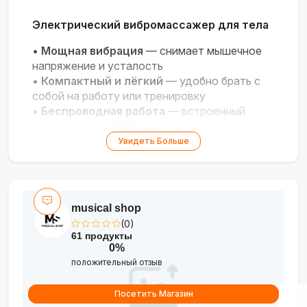
Электрический вибромассажер для тела
•
Мощная вибрация
— снимает мышечное
напряжение и усталость
•
Компактный и лёгкий
— удобно брать с
собой на работу или тренировку
•
Беспроводная работа
— встроенный
аккумулятор с USB-зарядкой
•
Несколько режимов
— регулируемая
Увидеть Больше
интенсивность под ваши потребности
•
Универсальность
— подходит для спины,
шеи, рук, ног и плеч
musical shop
(0)
61 продукты
0%
положительный отзыв
Посетить Магазин