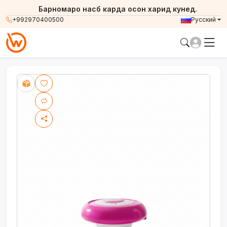
Барномаро насб карда осон харид кунед.
+992970400500
Русский