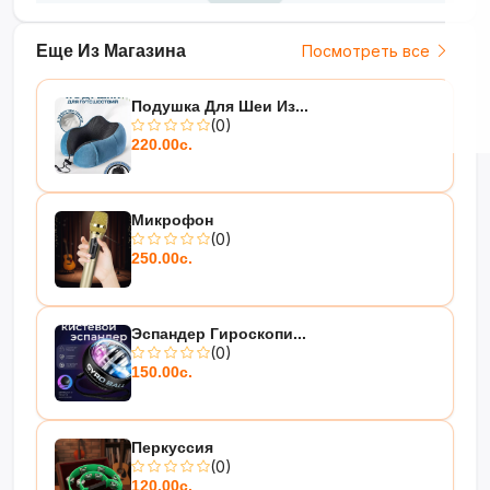
Еще Из Магазина
Посмотреть все
Подушка Для Шеи Из...
(0)
220.00с.
Микрофон
(0)
250.00с.
Эспандер Гироскопи...
(0)
150.00с.
Перкуссия
(0)
120.00с.