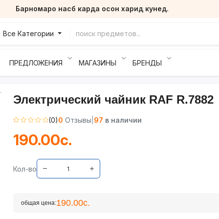
Барномаро насб карда осон харид кунед.
Все Категории
ПРЕДЛОЖЕНИЯ
МАГАЗИНЫ
БРЕНДЫ
Электрический чайник RAF R.7882
(0)
0
Отзывы
|
97
в наличии
190.00с.
Кол-во
190.00с.
общая цена: