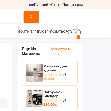
Русский
Стать Продавцом
ВОЙТИ/ЗАРЕГИСТРИРОВАТЬСЯ
0
Еще Из
Посмотреть
Магазина
все
Машинка Для
Удален...
(0)
99.00с.
Погружной
Блендер...
(0)
320.00с.