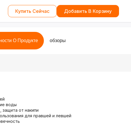
Купить Сейчас
Добавить В Корзину
ности О Продукте
обзоры
тей
ие воды
, защита от накипи
ользования для правшей и левшей
овечность