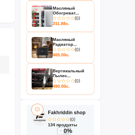
Масляный
Обогреват...
(0)
311.88с.
Масляный
Радиатор...
(0)
465.00с.
Вертикальный
Пылес...
(0)
490.00с.
Fakhriddin shop
(0)
134 продукты
0%