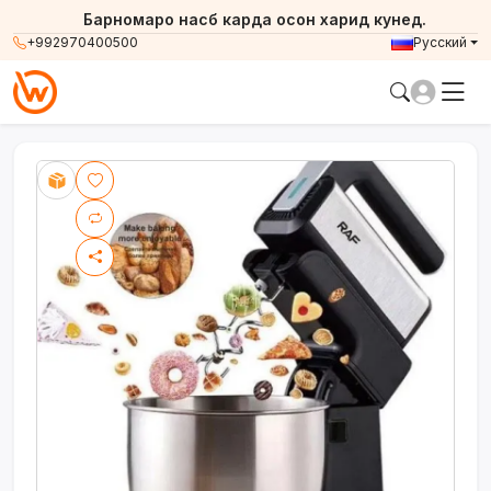
Барномаро насб карда осон харид кунед.
+992970400500
Русский