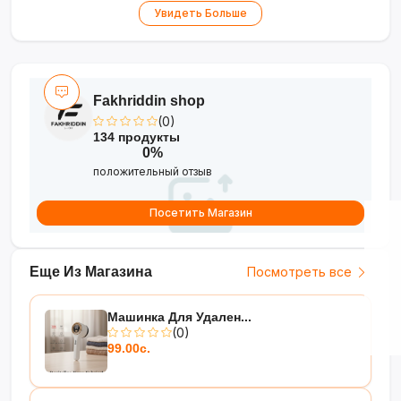
•
6 острых лезвий
— быстрое и
Увидеть Больше
однородное приготовление
•
Нержавеющая сталь
— прочность и
стильный дизайн
•
Гарантия 3 года
— надёжность и качество
Fakhriddin shop
(0)
Универсальный помощник для вашей
134 продукты
кухни!
0%
положительный отзыв
Посетить Магазин
Еще Из Магазина
Посмотреть все
Машинка Для Удален...
(0)
99.00с.