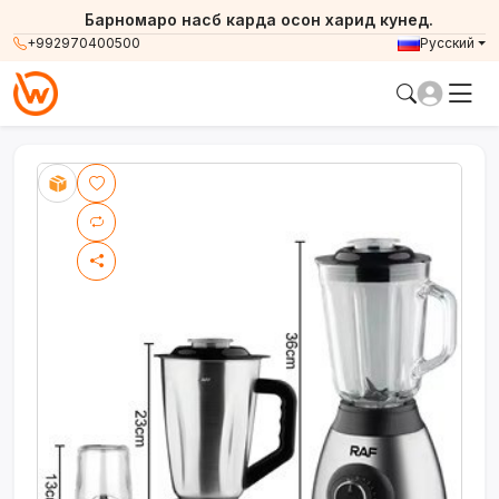
Барномаро насб карда осон харид кунед.
+992970400500
Русский