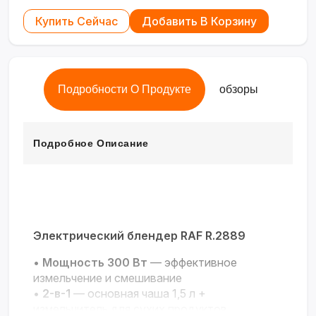
Купить Сейчас
Добавить В Корзину
Подробности О Продукте
обзоры
Подробное Описание
Электрический блендер RAF R.2889
•
Мощность 300 Вт
— эффективное
измельчение и смешивание
•
2-в-1
— основная чаша 1,5 л +
измельчитель для сухих продуктов