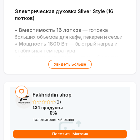
Электрическая духовка Silver Style (16
лотков)
•
Вместимость 16 лотков
— готовка
больших объемов для кафе, пекарен и семьи
•
Мощность 1800 Вт
— быстрый нагрев и
стабильная температура
•
Нержавеющая сталь
— прочный корпус,
устойчивый к коррозии
Увидеть Больше
•
Теплоизоляция из каменной ваты
—
энергосбережение и равномерный нагрев
•
Удобство использования
— подъемная
дверца, таймер и термостат
Fakhriddin shop
(0)
134 продукты
0%
положительный отзыв
Посетить Магазин