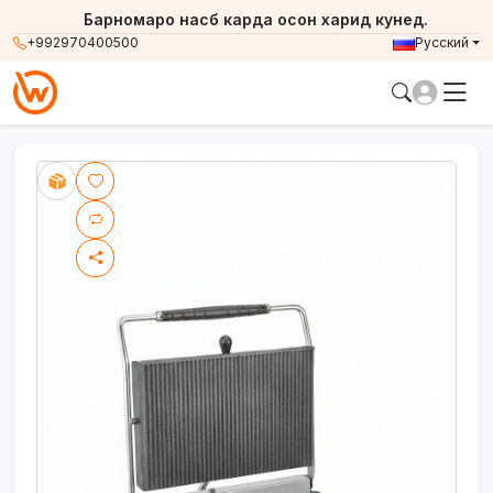
Барномаро насб карда осон харид кунед.
+992970400500
Русский