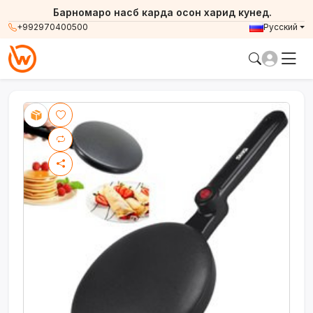
Барномаро насб карда осон харид кунед.
+992970400500
Русский