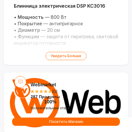
Блинница электрическая DSP KC3016
•
Мощность
— 800 Вт
•
Покрытие
— антипригарное
•
Диаметр
— 20 см
•
Функции
— защита от перегрева, световой
индикатор готовности
•
Назначение
— блины, омлеты, тосты
Увидеть Больше
Webmarket
(0)
287 Продукты
100%
положительный отзыв
Посетить Магазин