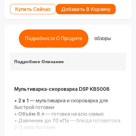
Купить Сейчас
Добавить В Корзину
Подробности О Продукте
обзоры
Подробное Описание
Мультиварка-скороварка DSP KB5008
•
2 в 1
— мультиварка и скороварка для
быстрой готовки
•
Объём 6 л
— готовка на всю семью
•
Давление до 70 кПа
— блюда готовятся в
2–3 раза быстрее
•
12 автоматических программ
— для