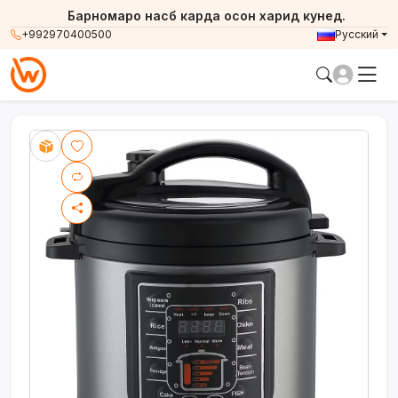
Барномаро насб карда осон харид кунед.
+992970400500
Русский