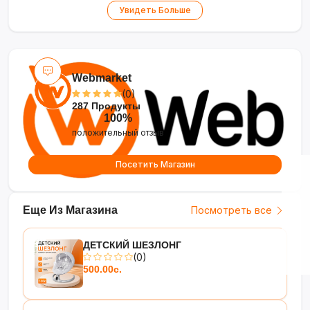
мяса, супа, йогурта, выпечки
Увидеть Больше
•
Таймер 24 часа
— отложенный старт и
поддержание тепла
Webmarket
(0)
287 Продукты
100%
положительный отзыв
Посетить Магазин
Еще Из Магазина
Посмотреть все
ДЕТСКИЙ ШЕЗЛОНГ
(0)
500.00с.