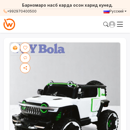
Барномаро насб карда осон харид кунед.
+992970400500
Русский