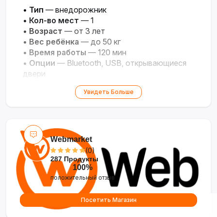
•
Тип
— внедорожник
•
Кол-во мест
— 1
•
Возраст
— от 3 лет
•
Вес ребёнка
— до 50 кг
•
Время работы
— 120 мин
•
Опции
— Bluetooth, USB, открывающиеся
двери
•
Цвет
— белый
Увидеть Больше
Webmarket
(0)
287 Продукты
100%
положительный отзыв
Посетить Магазин