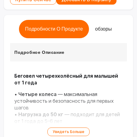
Подробности О Продукте
обзоры
Подробное Описание
Беговел четырехколёсный для малышей
от 1 года
•
Четыре колеса
— максимальная
устойчивость и безопасность для первых
шагов
•
Нагрузка до 50 кг
— подходит для детей
от 1 года до 5–6 лет
•
Лёгкий корпус
— удобен для
Увидеть Больше
самостоятельного управления ребёнком