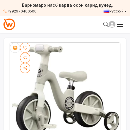
Барномаро насб карда осон харид кунед.
+992970400500
Русский