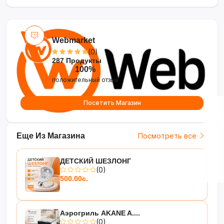
•
Развивает координацию и равновесие
—
готовит к переходу на двухколёсный
транспорт
•
Уличное использование
— прочные
Webmarket
колёса, устойчивые на разных поверхностях
(0)
287 Продукты
100%
положительный отзыв
Посетить Магазин
Еще Из Магазина
Посмотреть все
ДЕТСКИЙ ШЕЗЛОНГ
(0)
500.00с.
Аэрогриль AKANE A....
(0)