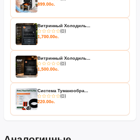
899.00с.
Витринный Холодиль...
(0)
1,700.00с.
Витринный Холодиль...
(0)
1,500.00с.
Система Туманообра...
(0)
220.00с.
Аналогичные