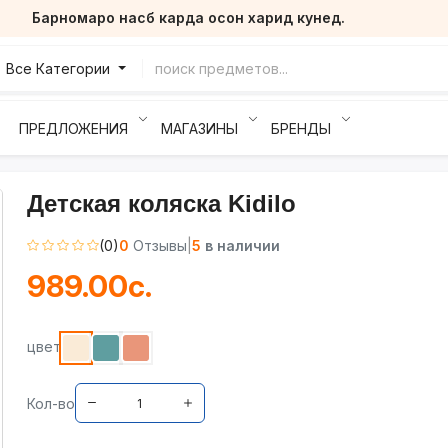
Барномаро насб карда осон харид кунед.
Все Категории
ПРЕДЛОЖЕНИЯ
МАГАЗИНЫ
БРЕНДЫ
Детская коляска Kidilo
(0)
0
Отзывы
|
5
в наличии
989.00с.
цвет
Кол-во