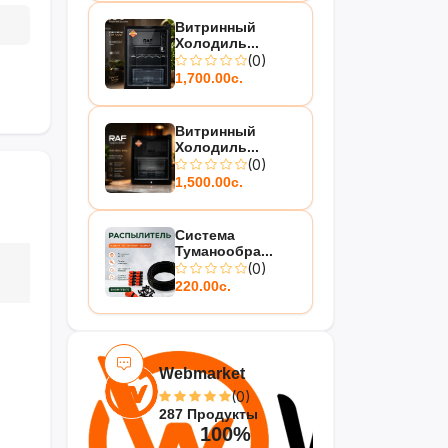
Витринный
Холодиль...
(0)
1,700.00с.
Витринный
Холодиль...
(0)
1,500.00с.
Система
Туманообра...
(0)
220.00с.
Webmarket
(0)
287 Продукты
100%