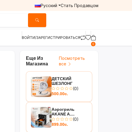
Русский
Стать Продавцом
ВОЙТИ/ЗАРЕГИСТРИРОВАТЬСЯ
0
Еще Из
Посмотреть
Магазина
все
ДЕТСКИЙ
ШЕЗЛОНГ
(0)
500.00с.
Аэрогриль
AKANE A....
(0)
899.00с.