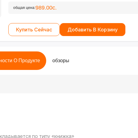
989.00с.
общая цена:
Купить Сейчас
Добавить В Корзину
ности О Продукте
обзоры
 складывается по типу «книжка»