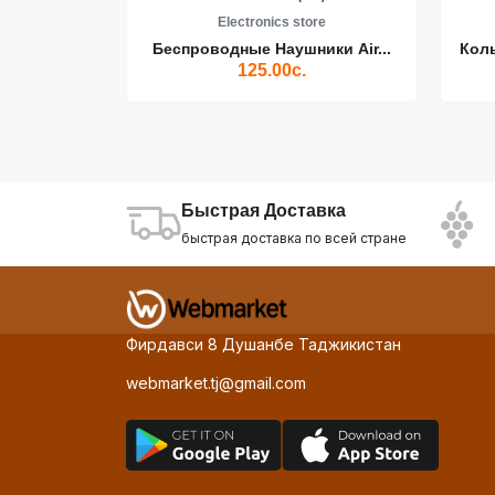
re
Electronics store
ики Air...
Беспроводные Наушники Air...
Кол
125.00с.
Быстрая Доставка
быстрая доставка по всей стране
Фирдавси 8 Душанбе Таджикистан
webmarket.tj@gmail.com