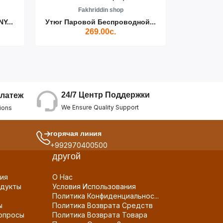
Fakhriddin shop
F
Y...
Утюг Паровой Беспроводной...
Пылесос D
269.00с.
24/7 Центр Поддержки
латеж
We Ensure Quality Support
ions
горячая линия
+992970400500
другой
ия
О Нас
дукты
Условия Использования
Политика Конфиденциальнос...
ы
Политика Возврата Средств
опросы
Политика Возврата Товара