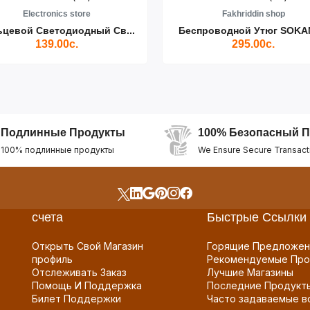
Electronics store
Fakhriddin shop
ьцевой Светодиодный Св...
Беспроводной Утюг SOKAN
139.00с.
295.00с.
Подлинные Продукты
100% Безопасный П
100% подлинные продукты
We Ensure Secure Transact
счета
Быстрые Ссылки
Открыть Свой Магазин
Горящие Предложен
профиль
Рекомендуемые Про
Отслеживать Заказ
Лучшие Магазины
Помощь И Поддержка
Последние Продукт
Билет Поддержки
Часто задаваемые в