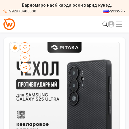
Барномаро насб карда осон харид кунед.
+992970400500
Русский