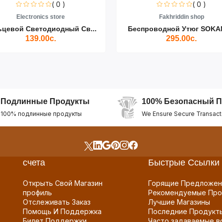
( 0 )
( 0 )
Electronics store
Fakhriddin shop
ьцевой Светодиодный Св...
Беспроводной Утюг SOKAN
139.00с.
295.00с.
Подлинные Продукты
100% Безопасный П
100% подлинные продукты
We Ensure Secure Transact
счета
Быстрые Ссылки
Открыть Свой Магазин
Горящие Предложен
профиль
Рекомендуемые Про
Отслеживать Заказ
Лучшие Магазины
Помощь И Поддержка
Последние Продукт
Билет Поддержки
Часто задаваемые в