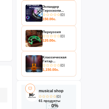
Эспандер
Гироскопи...
(0)
150.00с.
Перкуссия
(0)
120.00с.
Классическая
Гитар...
(0)
1,150.00с.
musical shop
(0)
61 продукты
0%