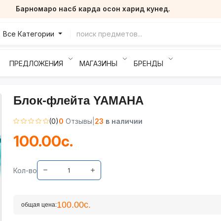
Барномаро насб карда осон харид кунед.
Все Категории
ПРЕДЛОЖЕНИЯ
МАГАЗИНЫ
БРЕНДЫ
Блок-флейта YAMAHA
(0)
0
Отзывы
|
23
в наличии
100.00с.
Кол-во
100.00с.
общая цена: