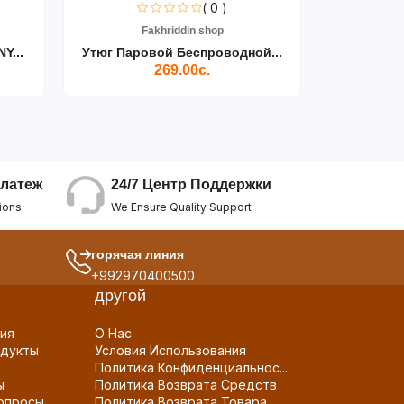
( 0 )
Fakhriddin shop
F
Y...
Утюг Паровой Беспроводной...
Пылесос D
269.00с.
24/7 Центр Поддержки
латеж
We Ensure Quality Support
ions
горячая линия
+992970400500
другой
ия
О Нас
дукты
Условия Использования
Политика Конфиденциальнос...
ы
Политика Возврата Средств
опросы
Политика Возврата Товара