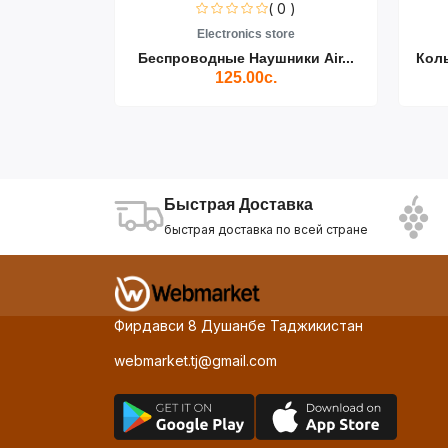
0 )
( 0 )
re
Electronics store
ики Air...
Беспроводные Наушники Air...
Кол
125.00с.
Быстрая Доставка
быстрая доставка по всей стране
Фирдавси 8 Душанбе Таджикистан
webmarket.tj@gmail.com