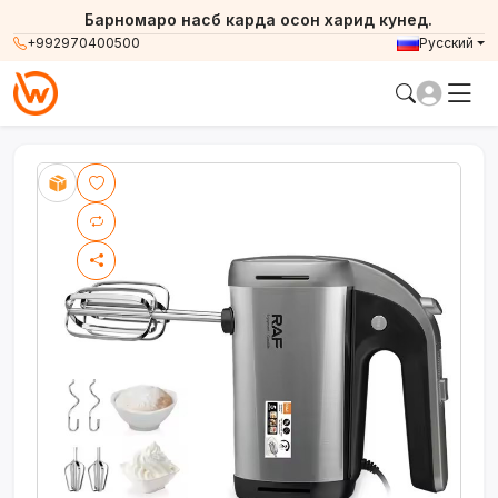
Барномаро насб карда осон харид кунед.
+992970400500
Русский