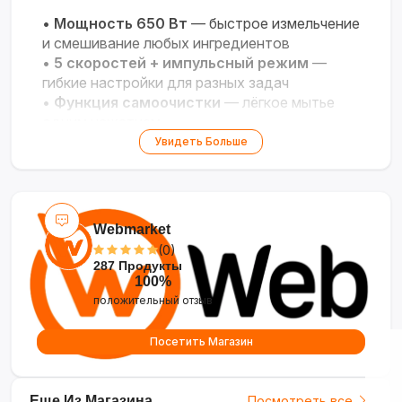
•
Мощность 650 Вт
— быстрое измельчение
и смешивание любых ингредиентов
•
5 скоростей + импульсный режим
—
гибкие настройки для разных задач
•
Функция самоочистки
— лёгкое мытье
одним нажатием
•
Современный дизайн
— стильный и
Увидеть Больше
компактный, подходит для любой кухни
•
Гарантия 1 год
— надёжность и
бесплатные запчасти при необходимости
Webmarket
(0)
287 Продукты
100%
положительный отзыв
Посетить Магазин
Еще Из Магазина
Посмотреть все