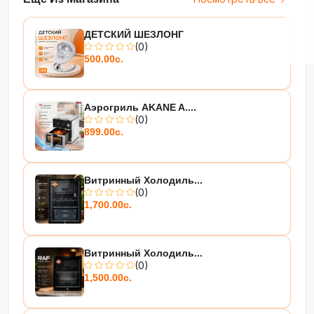
ДЕТСКИЙ ШЕЗЛОНГ
(0)
500.00с.
Аэрогриль AKANE A....
(0)
899.00с.
Витринный Холодиль...
(0)
1,700.00с.
Витринный Холодиль...
(0)
1,500.00с.