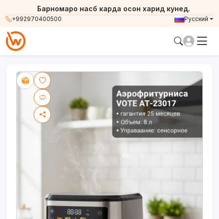
Барномаро насб карда осон харид кунед.
+992970400500
Русский