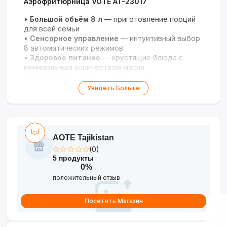
Аэрофритюрница VOTE AT-23017
•
Большой объём 8 л
— приготовление порций
для всей семьи
•
Сенсорное управление
— интуитивный выбор
8 автоматических режимов
•
Здоровое питание
— хрустящие блюда с
минимальным количеством масла
•
Универсальность
— жарка, выпечка,
разморозка и подогрев
Увидеть Больше
•
Лёгкий уход
— съёмные части, удобные для
мытья
AOTE Tajikistan
(0)
5 продукты
0%
положительный отзыв
Посетить Магазин