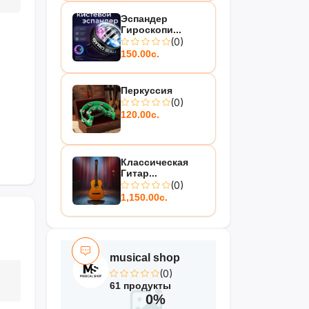
Эспандер
Гироскопи...
(0)
150.00с.
Перкуссия
(0)
120.00с.
Классическая
Гитар...
(0)
1,150.00с.
musical shop
(0)
61 продукты
0%