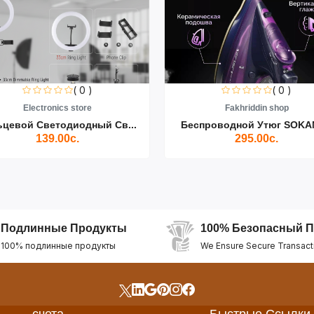
( 0 )
( 0 )
Electronics store
Fakhriddin shop
ьцевой Светодиодный Св...
Беспроводной Утюг SOKAN
139.00с.
295.00с.
Подлинные Продукты
100% Безопасный П
100% подлинные продукты
We Ensure Secure Transact