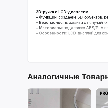
3D-ручка с LCD-дисплеем
•
Функции:
создание 3D-объектов, ре
•
Безопасность:
защита от случайно
•
Материалы:
поддержка ABS/PLA пл
•
Особенности:
LCD-дисплей для ко
Аналогичные Товары