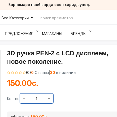
Барномаро насб карда осон харид кунед.
Все Категории
ПРЕДЛОЖЕНИЯ
МАГАЗИНЫ
БРЕНДЫ
3D ручка PEN-2 c LCD дисплеем,
новое поколение.
(0)
0
Отзывы
|
30
в наличии
150.00с.
Кол-во
150.00с.
общая цена: