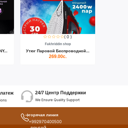
( 0 )
Fakhriddin shop
F
Y...
Утюг Паровой Беспроводной...
Пылесос D
269.00с.
24/7 Центр Поддержки
латеж
We Ensure Quality Support
ions
горячая линия
+992970400500