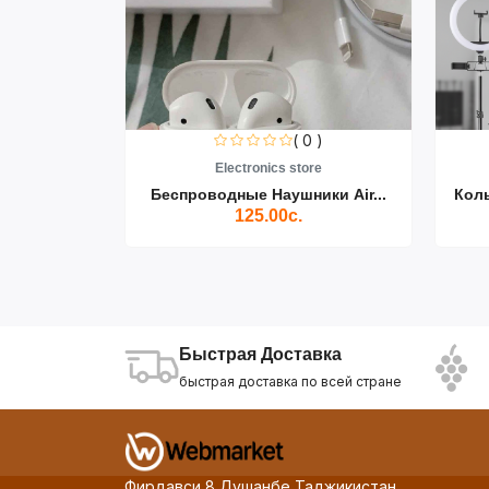
0 )
( 0 )
re
Electronics store
ики Air...
Беспроводные Наушники Air...
Кол
125.00с.
Быстрая Доставка
быстрая доставка по всей стране
Фирдавси 8 Душанбе Таджикистан