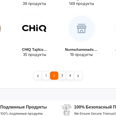
39 продукты
149 продукты
CHIQ Tajikista...
Nurmuhammadsho...
35 продукты
19 продукты
‹
›
1
2
3
4
Подлинные Продукты
100% Безопасный П
100% подлинные продукты
We Ensure Secure Transact