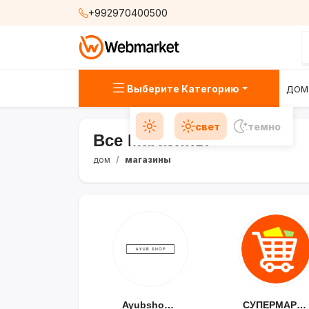
+992970400500
Выберите Категорию
ДОМ
свет
темно
Все Магазины
дом
магазины
Ayubshop.tj
СУПЕРМАРКЕТ