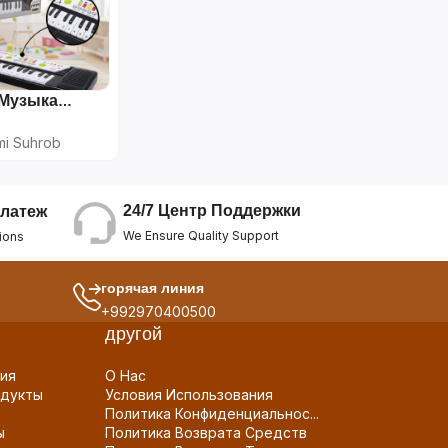
Детское Музыкальное Пианино Music Piano
mi Suhrob
24/7 Центр Поддержки
латеж
We Ensure Quality Support
ions
горячая линия
+992970400500
другой
ия
О Нас
дукты
Условия Использования
Политика Конфиденциальнос...
ы
Политика Возврата Средств