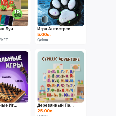
Пластилин Луч 10 Цветов, 150 Г, Zoo
Игра Антистресс Сквиш "Кошачья Лапка"
5.00с.
РКЕТ
Qalam
Настольные Игры 3-В-1 «Шахматы/Шашки/Нарды»
Деревянный Пазл «Таджикский Алфавит»
25.00с.