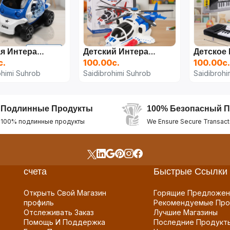
Детская Интерактивная Полицейская Машина Police Car Concept
Детский Интерактивный Вертолет Combat Fighter Super-Storm
с.
100.00с.
100.00с.
ohimi Suhrob
Saidibrohimi Suhrob
Saidibrohi
Подлинные Продукты
100% Безопасный П
100% подлинные продукты
We Ensure Secure Transact
счета
Быстрые Ссылки
Открыть Свой Магазин
Горящие Предложен
профиль
Рекомендуемые Про
Отслеживать Заказ
Лучшие Магазины
Помощь И Поддержка
Последние Продукт