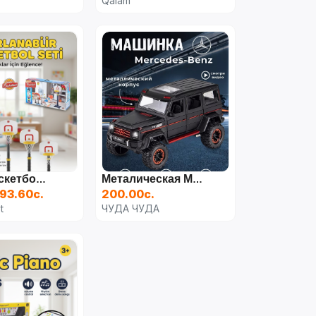
Qalam
Мини Баскетбольное Кольцо
Металическая Модельная Машинка Mercedes G-Wagen Гелентваген
93.60с.
200.00с.
t
ЧУДА ЧУДА