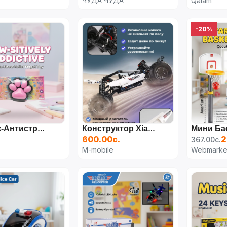
ЧУДА ЧУДА
Qalam
-20%
Ластик-Антистресс «Кошачья Лапка»
Конструктор Xiaomi Builder Block Racing Carм
600.00с.
2
367.00с.
M-mobile
Webmarke