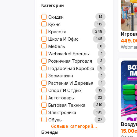
Категории
Скидки
14
Кухня
112
Красота
248
Школа И Офис
145
449.0
Мебель
6
Webmar
Webmarket Бренды
1
Розничная Торговля
3
Подарочная Коробка
9
Зоомагазин
1
Растения И Деревья
1
Спорт И Отдых
12
Автотовары
32
Бытовая Техника
319
Электроника
185
Обувь
27
больше категорий...
Товары Для Дома
79
15.00с
Бренды
Ювелирные Изделия
0