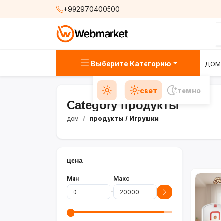
+992970400500
Выберите Категорию
ДОМ
свет
темно
Category продукты
дом
продукты
/ Игрушки
цена
Мин
Макс
-