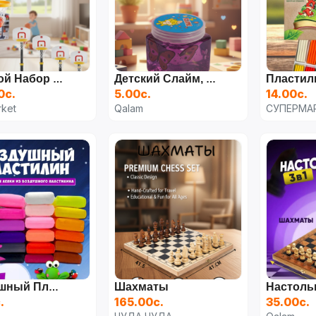
Игровой Набор Баскетбольный Little Champions
Детский Слайм, Антистресс, Игрушка Crystal Mud
0с.
5.00с.
14.00с.
ket
Qalam
СУПЕРМА
Шахматы
Воздушный Пластилин, Набор 24 Цвета
.
165.00с.
35.00с.