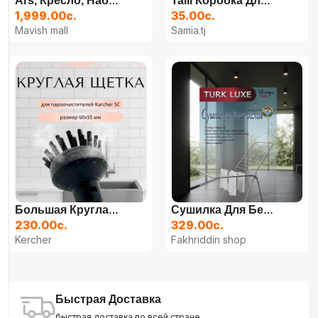
Ars, Кресло, Набор Из 3-Х Предметов. Цвет Бежевый ТУРЕЦКИЙ
Taili Коробка Для Хранения Одежды И Одеяла Под Кроватью Супер Большая | Дом Сад
1,999.00с.
35.00с.
Mavish mall
Samia.tj
Большая Круглая Щетка Для Пароочистителя Karcher
Сушилка Для Белья Напольная (складная)
230.00с.
329.00с.
Kercher
Fakhriddin shop
Быстрая Доставка
быстрая доставка по всей стране