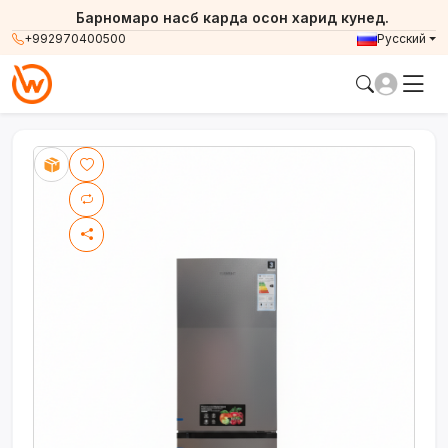
Барномаро насб карда осон харид кунед.
+992970400500
Русский