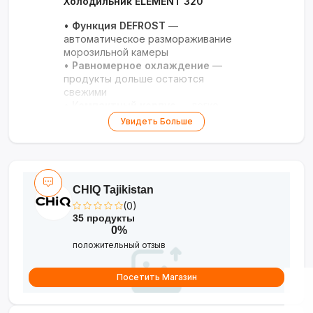
Холодильник ELEMENT 320
•
Функция DEFROST
—
автоматическое размораживание
морозильной камеры
•
Равномерное охлаждение
—
продукты дольше остаются
свежими
•
Компактный корпус
— легко
разместить даже в небольшой кухне
Увидеть Больше
•
Экономия электроэнергии
—
энергоэффективная работа
•
Надёжная сборка
— долгий срок
службы
CHIQ Tajikistan
Удобство и практичность для
(0)
вашего дома!
35 продукты
0%
положительный отзыв
Посетить Магазин